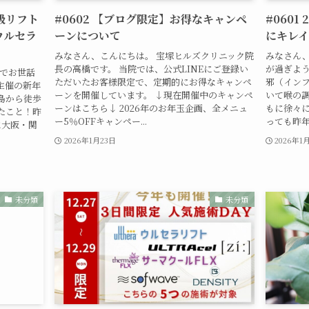
上級リフト
#0602 【ブログ限定】お得なキャンペ
#0601
ウルセラ
ーンについて
にキレ
みなさん、こんにちは。 宝塚ヒルズクリニック院
みなさん、
長の高橋です。 当院では、公式LINEにご登録い
が過ぎよ
トでお世話
ただいたお客様限定で、定期的にお得なキャンペ
邪（イン
主催の新年
ーンを開催しています。 ↓現在開催中のキャンペ
いて喉の
島から徒歩
ーンはこちら↓ 2026年のお年玉企画、全メニュ
もに徐々に
たこと！昨
ー5％OFFキャンペー...
っても昨年と
に大阪・関
2026年1月23日
2026年1
未分類
未分類