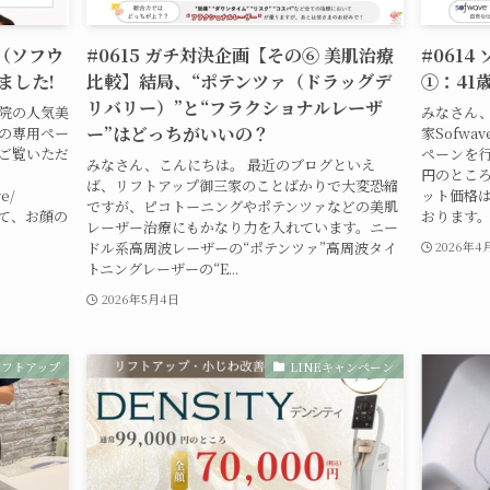
e（ソフウ
#0615 ガチ対決企画【その⑥ 美肌治療
#061
ました!
比較】結局、“ポテンツァ（ドラッグデ
①：41歳
リバリー）”と“フラクショナルレーザ
当院の人気美
みなさん、
ー”はどっちがいいの？
 の専用ペー
家Sofwa
らご覧いただ
ペーンを行
みなさん、こんにちは。 最近のブログといえ
円のところ
ば、リフトアップ御三家のことばかりで大変恐縮
ve/
ット価格
ですが、ピコトーニングやポテンツァなどの美肌
いて、お顔の
おります。た
レーザー治療にもかなり力を入れています。ニー
ドル系高周波レーザーの“ポテンツァ”高周波タイ
2026年4
トニングレーザーの“E...
2026年5月4日
リフトアップ
LINEキャンペーン