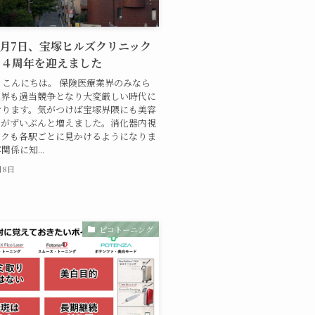
1 7月7日、宝塚ヒルズクリニック
１４周年を迎えました
こんにちは。 保険医療業界のみなら
業界も過当競争となり大変厳しい時代に
おります。気がつけば宝塚界隈にも美容
クがずいぶんと増えました。消化器内視
ックも各駅ごとに見かけるようになりま
係に知...
月8日
ピコトーニング