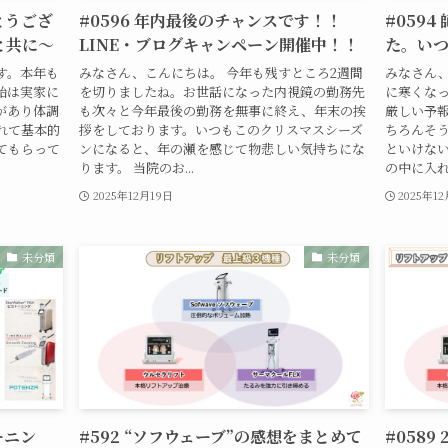
とうござ
#0596 年内最後のチャンスです！！
#059
と共に〜
LINE・ブログキャンペーン開催中！！
た。い
す。本年も
みなさん、こんにちは。 今年も残すところ2週間
みなさん、
始は実家に
を切りましたね。お世話になった内視鏡の勤務先
に寒くな
があり体調
も次々と今年最後の勤務を無事に終え、年末の挨
厳しい予
れて基本的
拶をしております。いつもこのクリスマスシーズ
ちろんそ
てもらって
ンになると、年の瀬を感じて物悲しい気持ちにな
といけない
ります。 当院のお...
の中に入れな
2025年12月19日
2025年1
未分類
未分類
ーニン
#592 “ソフウェーブ”の感想をまとめて
#058