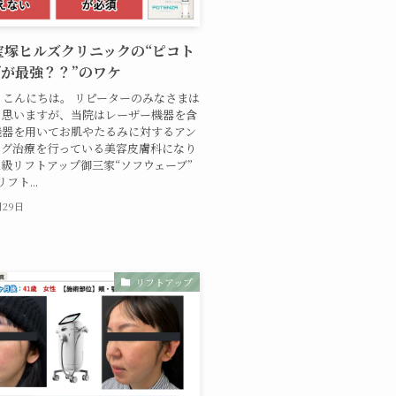
7 宝塚ヒルズクリニックの“ピコト
が最強？？”のワケ
こんにちは。 リピーターのみなさまは
と思いますが、当院はレーザー機器を含
機器を用いてお肌やたるみに対するアン
ング治療を行っている美容皮膚科になり
級リフトアップ御三家“ソフウェーブ”
フト...
月29日
リフトアップ