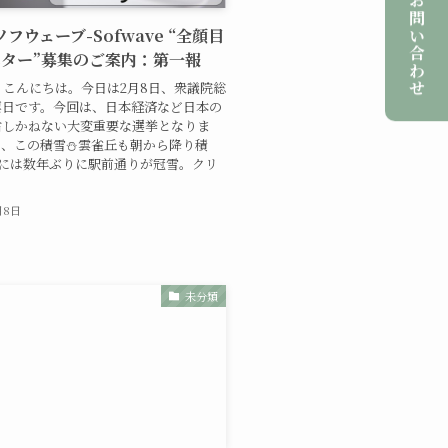
ご予約・お問い合わせ
 ソフウェーブ-Sofwave “全顔目
ター”募集のご案内：第一報
こんにちは。今日は2月8日、衆議院総
票日です。今回は、日本経済など日本の
右しかねない大変重要な選挙となりま
、この積雪⛄️雲雀丘も朝から降り積
半には数年ぶりに駅前通りが冠雪。クリ
月8日
未分類