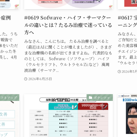
ー症例
#0619 Sofwave・ハイフ・サーマクー
#061
ルの違いとは？たるみ治療で迷っている
ーニング
方へ
した。うち
みなさん、
ご報告で
ご存知だ
みなさん、こんにちは。 たるみ治療を調べると
鉢をいただ
めた美容
（最近はAIに聞くことが増えましたが）、さまざ
寒かった冬
チエイジ
まな治療機の名前が出てきますよね。 代表的なも
長し、4月
ます。最上
のとしては、 Sofwave（ソフウェーブ） ハイフ
“ウルセラリ
（ウルセラリフト、ウルトラセルZi:など） 高周
波治療（サーマク...
2026年5
2026年6月25日
リフトアップ
ポテンツァ