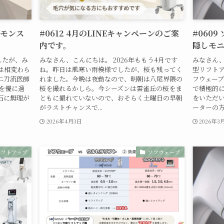
デモンス
#0612 4月のLINEキャンペーンのご案
#0609
内です。
隠しモニ
したが、み
みなさん、こんにちは。 2026年ももう4月です
みなさん
は相変わら
ね。昨日は肌寒い雨模様でしたが、桜も残ってく
型リフトア
二刀流医師
れました。今晩は夜勤なので、明朝は八尾界隈の
フウェーブ
を優に過
桜を撮れるかしら。今シーズンは雲雀丘の桜をま
で積極的
石に無理が
ともに撮れていないので、おそらく土曜日の早朝
をいただ
がラストチャンスで...
ーターの方
2026年4月3日
2026年3
リフトアップ
ソフウェーブ