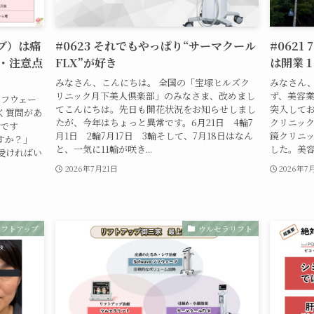
ーブ）は痛
#0623 それでもやっぱり“サーマクール
#062
・注意点
FLX”が好き
は開業
みなさん、こんにちは。 全国の「宝塚ヒルズク
みなさん、
リニック月下美人倶楽部」のみなさま、改めまし
ず、美容
ソフウェー
てこんにちは。先日も開花状況をお知らせしまし
突入して
く質問があ
たが、今年はちょっと異常です。6月21日 4輪7
クリニッ
のです
月1日 2輪7月17日 3輪そして、7月18日はなん
鏡クリニ
すか？」
と、一気に11輪が咲き...
した。美容関
受ければい
2026年7月21日
2026年7
リフトアップ
ウルセラリフト