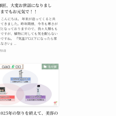
4 師匠、大変お世話になりまし
つまでもお元気で！！
こんにちは。 年末が迫ってくると共
ってきました。昨年同様、今冬も寒さが
報となっておりますので、我々人類もも
うですが、植物に対しても気を配らない
ですね。 『気温3℃以下になったら家
さい』...
2月5日
未分類
9 2025年の祭りを終えて、美容の