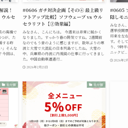
底解説！
#0606 ガチ対決企画【その④ 最上級リ
#0605
・ウルセ
フトアップ比較】ソフウェーブ vs ウル
隠しモニ
セラリフト【②効果編】
みなさん、
選挙投開
長の高橋で
みなさん、こんにちは。 今週末は非常に暖かく
将来を左
1つが、た
なりました。すっかり春の陽気ですね。2週間前
す。そして
場する昨
なのでもう昔のように感じますが、数年ぶりの寒
り、9時
い」そんな
波と大雪で大混乱の日本列島でしたね。大雪の
ニックビ...
？今回は、
中、兵庫県の丹波に内視鏡の仕事に行ってきまし
た。中国自動車道通行...
2026年2
2026年2月21日
未分類
未分類