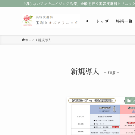
「切らないアンチエイジング治療」全般を行う美容皮膚科クリニッ
トップ
施術一覧
ホーム
新規導入
新規導入
– tag –