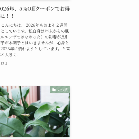
 2026年、5％Offクーポンでお得
イに！！
こんにちは。 2026年もおよそ２週間
うとしています。私自身は年末からの風
フルエンザではなかった）の影響が長引
調子が本調子とはいきませんが、心身と
2026年に慣れようとしています。と言
大きく...
月13日
未分類