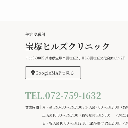
美容皮膚科
宝塚ヒルズクリニック
〒665-0805 兵庫県宝塚市雲雀丘2丁目1-3雲雀丘文化会館ビル2F
GoogleMAPで見る
TEL.072-759-1632
営業時間｜月・金 PM4:30～PM7:00 / 水 AM9:00～PM7:00（最
土 AM10:00～PM7:00（最終受付 PM6:30） ＜完全
日・祝 AM10:00～PM12:30（最終受付 PM12:00）