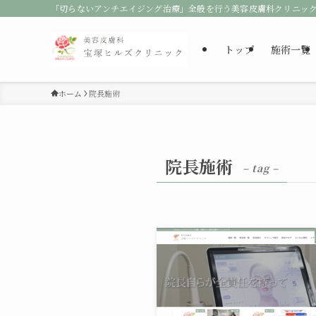
「切らないアンチエイジング治療」全般を行う美容皮膚科クリニッ
トップ
施術一覧
ホーム
院長施術
院長施術
– tag –