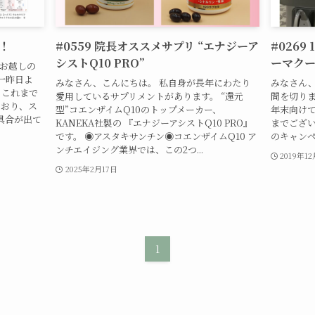
た！
#0559 院長オススメサプリ “エナジーア
#0269
シストQ10 PRO”
ーマクー
にお越しの
一昨日よ
みなさん、こんにちは。 私自身が長年にわたり
みなさん、
 これまで
愛用しているサプリメントがあります。 “還元
間を切りま
ており、ス
型”コエンザイムQ10のトップメーカー、
年末向けて
具合が出て
KANEKA社製の 『エナジーアシストQ10 PRO』
までござい
です。 ◉アスタキサンチン◉コエンザイムQ10 ア
のキャンペ
ンチエイジング業界では、この2つ...
2019年1
2025年2月17日
1