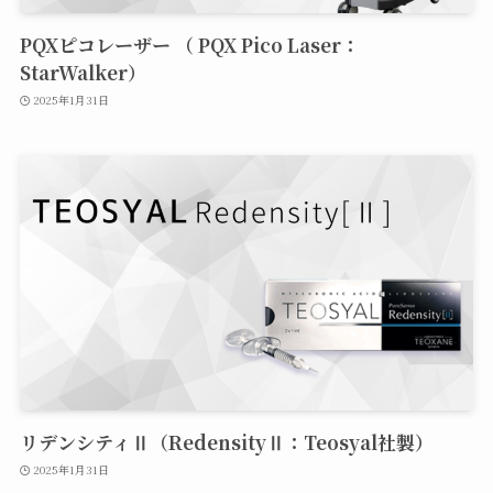
PQXピコレーザー （ PQX Pico Laser：
StarWalker）
2025年1月31日
リデンシティⅡ（RedensityⅡ：Teosyal社製）
2025年1月31日