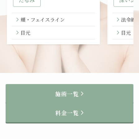
たるみ
深いシ
頬・フェイスライン
法令線
目元
目元
施術一覧
料金一覧