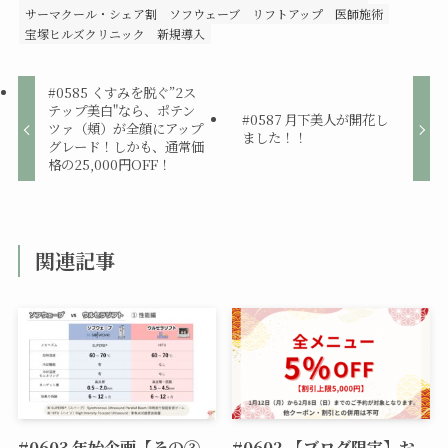
サーマクール・シェア割
ソフウェーブ
リフトアップ
医師施術
宝塚ヒルズクリニック
新規導入
#0585 くすみを脱ぐ”2ス
テップ美白"なら、ポテン
#0587 月下美人が開花し
ツァ（頬）が全顔にアップ
ました！！
グレード！しかも、通常価
格の25,000円OFF！
関連記事
#0603 年始企画【その③
#0602 【ブログ限定】お