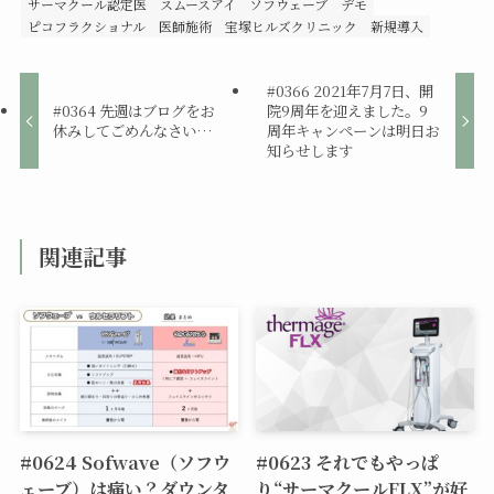
サーマクール認定医
スムースアイ
ソフウェーブ
デモ
ピコフラクショナル
医師施術
宝塚ヒルズクリニック
新規導入
#0366 2021年7月7日、開
#0364 先週はブログをお
院9周年を迎えました。9
休みしてごめんなさい…
周年キャンペーンは明日お
知らせします
関連記事
#0624 Sofwave（ソフウ
#0623 それでもやっぱ
ェーブ）は痛い？ダウンタ
り“サーマクールFLX”が好