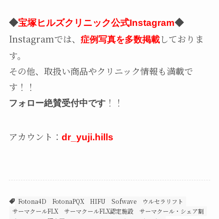
◆
宝塚ヒルズクリニック公式Instagram
◆
Instagramでは、
しておりま
症例写真を多数掲載
す。
その他、取扱い商品やクリニック情報も満載で
す！！
！！
フォロー絶賛受付中です
アカウント：
dr_yuji.hills
Fotona4D
FotonaPQX
HIFU
Sofwave
ウルセラリフト
サーマクールFLX
サーマクールFLX認定施設
サーマクール・シェア割