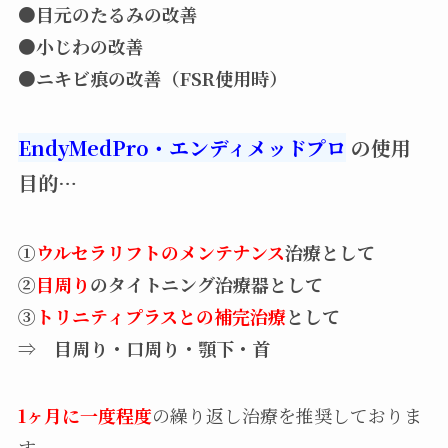
●目元のたるみの改善
●小じわの改善
●ニキビ痕の改善（FSR使用時）
EndyMedPro・エンディメッドプロ
の使用
目的…
①
ウルセラリフトのメンテナンス
治療として
②
目周り
のタイトニング治療器として
③
トリニティプラスとの補完治療
として
⇒ 目周り・口周り・顎下・首
1ヶ月に一度程度
の繰り返し治療を推奨しておりま
す。