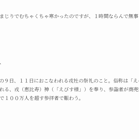
まじりでむちゃくちゃ寒かったのですが、１時間ならんで無事
、
の９日、１１日におこなわれる戎社の祭礼のこと。俗称は「え
れる、戎（恵比寿）神（「えびす様」）を奉り、参詣者が商売
で１００万人を超す参拝者で賑わう。